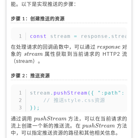
能。以下是实现推送的步骤：
步骤 1：创建推送的资源
复制
const
 stream 
=
 response
.
stream
;
r
e
s
p
o
n
s
e
在处理请求的回调函数中，可以通过
对
r
e
s
p
o
n
s
e
s
t
r
e
a
m
象的
属性获取到当前请求的 HTTP2 流
s
t
r
e
a
m
（stream）。
步骤 2：推送资源
复制
stream
.
pushStream
(
{
":path"
:
"/
// 推送style.css资源
}
)
;
p
u
s
h
S
t
r
e
a
m
通过调用
方法，可以在当前请求的
p
u
s
h
S
t
r
e
a
m
p
u
s
h
S
t
r
e
a
m
流上创建一个新的推送流。在
方法
p
u
s
h
S
t
r
e
a
m
中，可以指定推送资源的路径和其他相关信息。