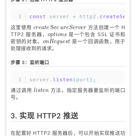
复制
const
 server 
=
 http2
.
createSecu
c
r
e
a
t
e
Sec
u
r
e
S
e
r
v
e
r
Sec
这里使用
方法创建一个 H
c
r
e
a
t
e
u
r
e
S
e
r
v
e
r
o
p
t
i
o
n
s
TTP2 服务器，
是一个包含 SSL 证书和
o
p
t
i
o
n
s
o
n
R
e
q
u
e
s
t
密钥的对象。
是一个回调函数，用于
o
n
R
e
q
u
e
s
t
处理接收到的请求。
步骤 3：监听端口
复制
server
.
listen
(
port
)
;
l
i
s
t
e
n
通过调用
方法，指定服务器要监听的端口
l
i
s
t
e
n
号。
3. 实现 HTTP2 推送
在配置好 HTTP2 服务器后，可以开始实现推送功