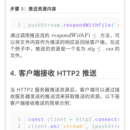
步骤 3：推送资源内容
复制
pushStream
.
respondWithFile
(
'sty
r
e
s
p
o
n
d
W
i
t
h
F
i
≤
≤
通过调用推送流的
方法，可
r
e
s
p
o
n
d
W
i
t
h
F
i
以将文件内容作为推送的响应返回给客户端。在这
s
t
y
≤
c
s
s
.
≤
.
个例子中，推送的资源是一个名为
的
s
t
y
c
s
s
文件。
4. 客户端接收 HTTP2 推送
当 HTTP2 服务器推送资源后，客户端可以通过接
收服务器发送的推送流来获取推送的资源。以下是
客户端接收推送的简单示例：
复制
const
 client 
=
 http2
.
connect
(
'h
client
.
on
(
'stream'
,
(
pushStream