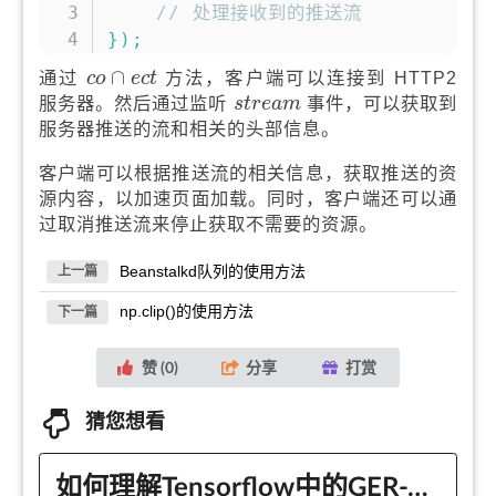
// 处理接收到的推送流
}
)
;
c
o
∩
e
c
t
∩
通过
方法，客户端可以连接到 HTTP2
c
o
e
c
t
s
t
r
e
a
m
服务器。然后通过监听
事件，可以获取到
s
t
r
e
a
m
服务器推送的流和相关的头部信息。
客户端可以根据推送流的相关信息，获取推送的资
源内容，以加速页面加载。同时，客户端还可以通
过取消推送流来停止获取不需要的资源。
Beanstalkd队列的使用方法
上一篇
np.clip()的使用方法
下一篇
赞 (
0
)
分享
打赏
猜您想看
如何理解Tensorflow中的GER-VNet