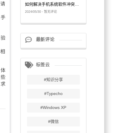
致请
如何解决手机系统软件冲突问题
2024/05/30 - 暂无评论
、手
联验
最新评论
行相
标签云
户体
这些
#知识分享
需求
#Typecho
#Windows XP
#微信