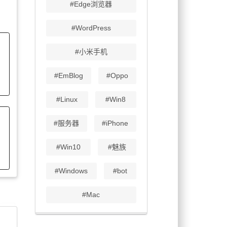
#Edge浏览器
#WordPress
#小米手机
#EmBlog
#Oppo
#Linux
#Win8
#服务器
#iPhone
#Win10
#魅族
#Windows
#bot
#Mac