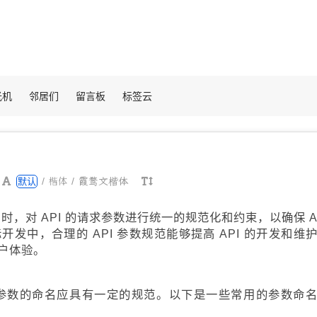
光机
邻居们
留言板
标签云
楷体
/
/
霞鹜文楷体
默认
I 时，对 API 的请求参数进行统一的规范化和约束，以确保 A
发中，合理的 API 参数规范能够提高 API 的开发和维
户体验。
性，参数的命名应具有一定的规范。以下是一些常用的参数命