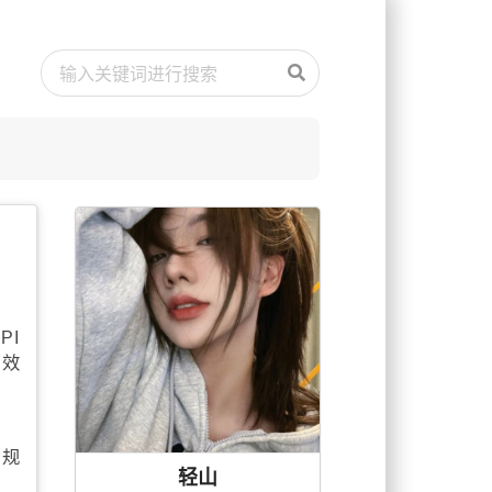
PI
护效
名规
轻山