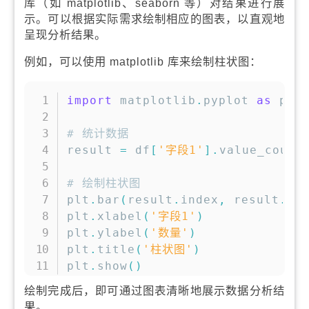
库（如 matplotlib、seaborn 等）对结果进行展
示。可以根据实际需求绘制相应的图表，以直观地
呈现分析结果。
例如，可以使用 matplotlib 库来绘制柱状图：
复制
import
 matplotlib
.
pyplot 
as
 plt

# 统计数据
result 
=
 df
[
'字段1'
]
.
value_count
# 绘制柱状图
plt
.
bar
(
result
.
index
,
 result
.
va
plt
.
xlabel
(
'字段1'
)
plt
.
ylabel
(
'数量'
)
plt
.
title
(
'柱状图'
)
plt
.
show
(
)
绘制完成后，即可通过图表清晰地展示数据分析结
果。