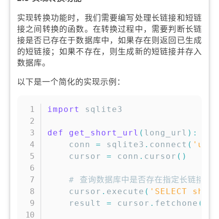
实现转换功能时，我们需要编写处理长链接和短链
接之间转换的函数。在转换过程中，需要判断长链
接是否已存在于数据库中，如果存在则返回已生成
的短链接；如果不存在，则生成新的短链接并存入
数据库。
以下是一个简化的实现示例：
复制
import
 sqlite3

def
get_short_url
(
long_url
)
:
    conn 
=
 sqlite3
.
connect
(
'url
    cursor 
=
 conn
.
cursor
(
)
# 查询数据库中是否存在指定长链接
    cursor
.
execute
(
'SELECT shor
    result 
=
 cursor
.
fetchone
(
)