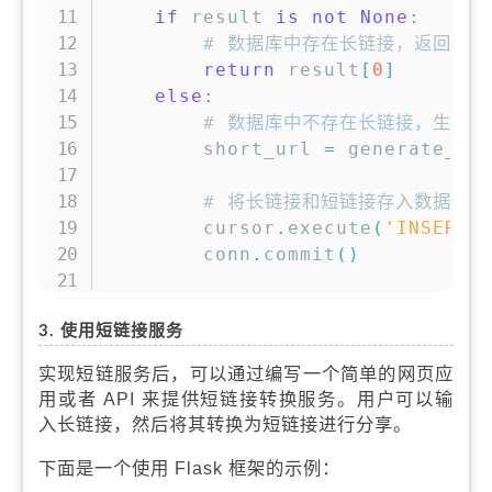
if
 result 
is
not
None
:
# 数据库中存在长链接，返回对应
return
 result
[
0
]
else
:
# 数据库中不存在长链接，生成新
        short_url 
=
 generate_sh
# 将长链接和短链接存入数据库
        cursor
.
execute
(
'INSERT 
        conn
.
commit
(
)
return
 short_url
3. 使用短链接服务
实现短链服务后，可以通过编写一个简单的网页应
用或者 API 来提供短链接转换服务。用户可以输
入长链接，然后将其转换为短链接进行分享。
下面是一个使用 Flask 框架的示例：