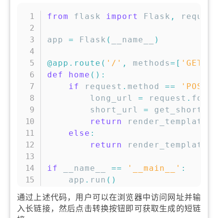
复制
from
 flask 
import
 Flask
,
 reques
app 
=
 Flask
(
__name__
)
@app
.
route
(
'/'
,
 methods
=
[
'GET'
,
def
home
(
)
:
if
 request
.
method 
==
'POST'
        long_url 
=
 request
.
form
        short_url 
=
 get_short_u
return
 render_template
(
else
:
return
 render_template
(
if
 __name__ 
==
'__main__'
:
    app
.
run
(
)
通过上述代码，用户可以在浏览器中访问网址并输
入长链接，然后点击转换按钮即可获取生成的短链