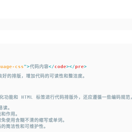
复制
复制
guage-css
"
>
代码内容
</
code
>
</
pre
>
行良好的排版，增加代码的可读性和整洁度。
自动格式化功能和 HTML 标签进行代码排版外，还应遵循一些编
易读。
能和作用。
避免使用含糊不清的缩写或单词。
码的简洁性和可维护性。