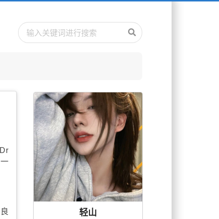
Dr
绍一
轻山
有良