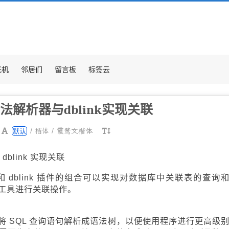
光机
邻居们
留言板
标签云
法语法解析器与dblink实现关联
楷体
/
/
霞鹜文楷体
默认
dblink 实现关联
析器和 dblink 插件的组合可以实现对数据库中关联表的查询
工具进行关联操作。
器可以将 SQL 查询语句解析成语法树，以便使用程序进行更高级