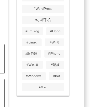
#WordPress
#小米手机
#EmBlog
#Oppo
#Linux
#Win8
#服务器
#iPhone
#Win10
#魅族
#Windows
#bot
cker
#Mac