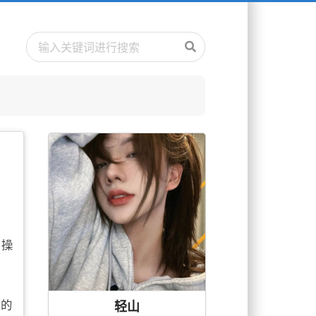
和操
轻山
别的