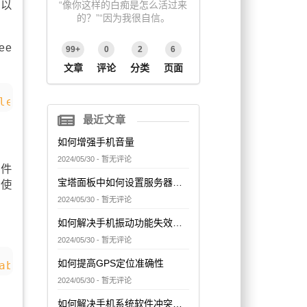
可以
“像你这样的白痴是怎么活过来
的？”“因为我很自信。
ee
99+
0
2
6
文章
评论
分类
页面
le1'
)
,
true
,
false
)
AS
 xml_data
;
最近文章
如何增强手机音量
2024/05/30 - 暂无评论
插件
宝塔面板中如何设置服务器的网络访问控制
并使
2024/05/30 - 暂无评论
如何解决手机振动功能失效问题
2024/05/30 - 暂无评论
如何提高GPS定位准确性
able1'
)
AS
 t
(
column1 
integer
,
 column2 
te
2024/05/30 - 暂无评论
如何解决手机系统软件冲突问题