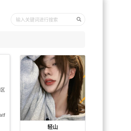
置区
tf
轻山