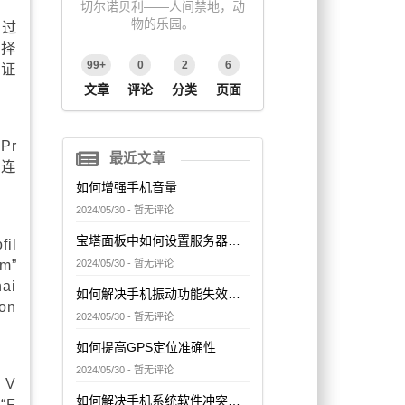
切尔诺贝利——人间禁地，动
物的乐园。
通过
选择
99+
0
2
6
和证
文章
评论
分类
页面
Pr
最近文章
 连
如何增强手机音量
2024/05/30 - 暂无评论
宝塔面板中如何设置服务器的网络访问控制
il
m”
2024/05/30 - 暂无评论
ai
如何解决手机振动功能失效问题
on
2024/05/30 - 暂无评论
如何提高GPS定位准确性
2024/05/30 - 暂无评论
 V
如何解决手机系统软件冲突问题
“F