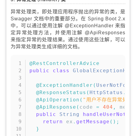
异常处理类，即处理应用程序抛出的异常的类，是
Swagger 文档中的重要部分。在 Spring Boot 2.x
中，可以通过使用注解 @ExceptionHandler 来指
定异常处理方法，并使用注解 @ApiResponses
来指定异常的处理结果。通过使用这些注解，可以
为异常处理类生成详细的文档。
复制
@RestControllerAdvice
public
class
GlobalExceptionHan
@ExceptionHandler
(
UserNotFoun
@ResponseStatus
(
HttpStatus
.
NO
@ApiOperation
(
"用户不存在异常处理
@ApiResponse
(
code 
=
404
,
 mess
public
String
handleUserNotFo
return
 ex
.
getMessage
(
)
;
}