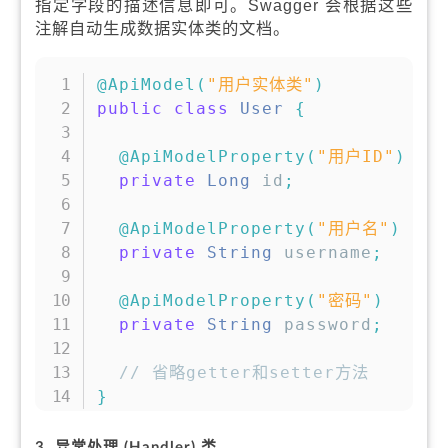
指定字段的描述信息即可。Swagger 会根据这些
注解自动生成数据实体类的文档。
复制
@ApiModel
(
"用户实体类"
)
public
class
User
{
@ApiModelProperty
(
"用户ID"
)
private
Long
 id
;
@ApiModelProperty
(
"用户名"
)
private
String
 username
;
@ApiModelProperty
(
"密码"
)
private
String
 password
;
// 省略getter和setter方法
}
3. 异常处理 (Handler) 类