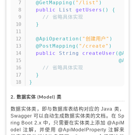
@GetMapping
(
"/list"
)
public
List
getUsers
(
)
{
// 省略具体实现
}
@ApiOperation
(
"创建用户"
)
@PostMapping
(
"/create"
)
public
String
createUser
(
@Api
@Api
// 省略具体实现
}
}
2. 数据实体 (Model) 类
数据实体类，即与数据库表结构对应的 Java 类，
Swagger 可以自动生成数据实体类的文档。在 Sp
ring Boot 2.x 中，只需要在实体类上添加 @ApiM
odel 注解，并使用 @ApiModelProperty 注解来