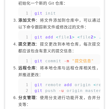
初始化一个新的 Git 仓库：
复制
git
 init
添加文件
：将文件添加到仓库中，可以通过
以下命令跟踪新文件或修改过的文件：
复制
git
add
<
file
1
>
<
file
2
>
..
.
提交更改
：提交更改到本地仓库，每次提交
都应该包含有意义的提交信息：
复制
git
 commit 
-m
"提交信息"
远程仓库
：将本地仓库与远程仓库相关性，
并推送更改：
复制
git
 remote 
add
 origin 
<
repo
git
 push 
-u
 origin master
分支管理
：使用分支进行功能开发，合并分
支等：