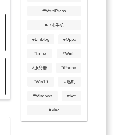
#WordPress
#小米手机
#EmBlog
#Oppo
#Linux
#Win8
#服务器
#iPhone
#Win10
#魅族
#Windows
#bot
#Mac