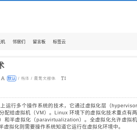
光机
邻居们
留言板
标签云
术
楷体
/
/
霞鹜文楷体
默认
运行多个操作系统的技术，它通过虚拟化层（hyperviso
配给虚拟机（VM）。Linux 环境下的虚拟化技术重点有
tion）和半虚拟化（paravirtualization）。全虚拟化允许虚拟
半虚拟化则需要操作系统知道它运行在虚拟化环境中。