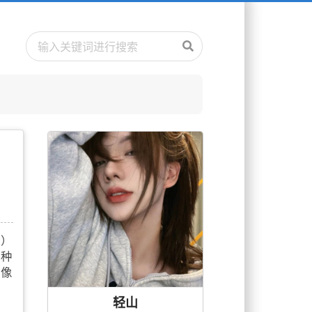
r）
两种
机像
轻山