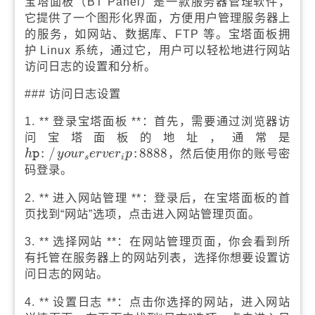
宝塔面板（BT Panel）是一款服务器管理软件，
它提供了一个图形化界面，方便用户管理服务器上
的服务，如网站、数据库、FTP 等。宝塔面板拥
护 Linux 系统，通过它，用户可以轻松地进行网站
访问日志的设置和分析。
### 访问日志设置
1. ** 登录宝塔面板 **：首先，需要通过浏览器访
问宝塔面板的地址，通常是
h
p
y
o
u
r
s
e
r
v
e
r
i
p
8888
:
:
/
:
/
:
8888
，然后使用你的账号密
h
p
y
o
u
r
e
r
v
e
r
p
s
i
码登录。
2. ** 进入网站管理 **：登录后，在宝塔面板的首
页找到“网站”选项，点击进入网站管理页面。
3. ** 选择网站 **：在网站管理页面，你会看到所
有托管在服务器上的网站列表，选择你想要设置访
问日志的网站。
4. ** 设置日志 **：点击你选择的网站，进入网站