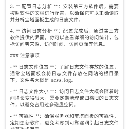
3. ** 配置日志分析 **：安装第三方软件后，需要
按照软件的文档进行配置，以确保它可以正确读取
并分析宝塔面板生成的日志文件。
4. ** 访问日志分析 **：配置完成后，通过第三方
软件提供的界面，你可以查看详细的访问统计，包
括访问者来源、访问时间、访问页面等信息。
### 注意事项
- ** 日志文件位置 **：了解日志文件存放的位置，
通常宝塔面板会将日志文件存放在网站的根目录
a
e
s
s
log
.
e
.
log
下，文件名大概是
。
a
s
s
- ** 日志文件大小 **：访问日志文件大概会随着时
间增长变得很大，需要定期清理或归档旧的日志文
件，以避免占用过多磁盘空间。
- ** 可靠性 **：确保服务器和宝塔面板的可靠性，
定期更新软件，避免考虑到可靠漏洞引起日志文件