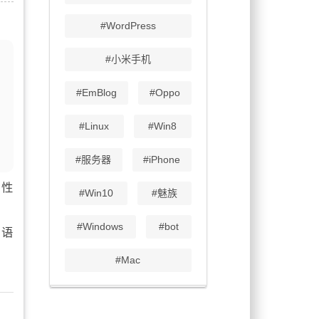
#WordPress
#小米手机
#EmBlog
#Oppo
#Linux
#Win8
#服务器
#iPhone
属性
#Win10
#魅族
#Windows
#bot
 语
#Mac