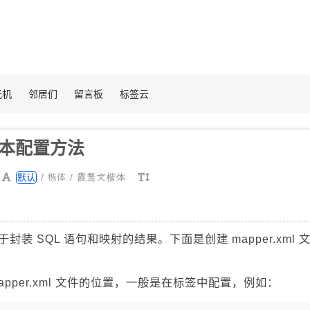
光机
邻居们
留言板
标签云
ml基本配置方法
楷体
/
/
霞鹜文楷体
默认
文件用于封装 SQL 语句和映射的结果。下面是创建 mapper.xml 
apper.xml 文件的位置，一般是在
标签中配置，例如：