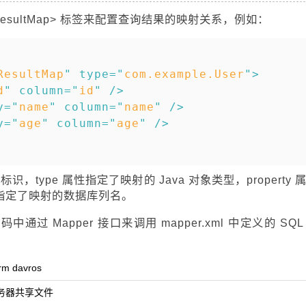
 <resultMap> 标签来配置查询结果的映射关系，例如：
复制
ResultMap
"
type
=
"
com.example.User
"
>
d
"
column
=
"
id
"
/>
y
=
"
name
"
column
=
"
name
"
/>
y
=
"
age
"
column
=
"
age
"
/>
，type 属性指定了映射的 Java 对象类型，property 
性指定了映射的数据库列名。
通过 Mapper 接口来调用 mapper.xml 中定义的 SQL
m davros
a服务器共享文件