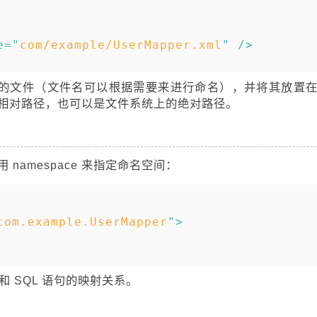
复制
e
=
"
com/example/UserMapper.xml
"
/>
r.xml 的文件（文件名可以根据需要来进行命名），并将其放置
相对路径，也可以是文件系统上的绝对路径。
使用 namespace 来指定命名空间：
复制
com.example.UserMapper
"
>
口和 SQL 语句的映射关系。