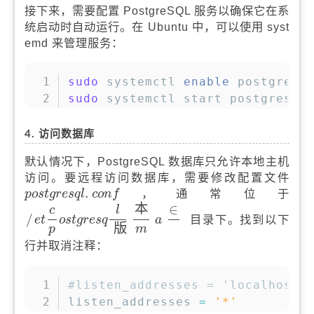
接下来，需要配置 PostgreSQL 服务以确保它在系
统启动时自动运行。在 Ubuntu 中，可以使用 syst
emd 来管理服务：
复制
sudo
 systemctl 
enable
sudo
 systemctl start postgresql
4. 访问数据库
默认情况下，PostgreSQL 数据库只允许本地主机
访问。要远程访问数据库，需要修改配置文件
p
o
s
t
g
r
e
s
q
l
c
o
n
f
.
.
，通常位于
p
o
s
t
g
r
e
s
q
l
c
o
n
f
/
e
t
c
p
o
s
t
g
r
e
s
q
l
版
本
m
a
∈
本
∈
c
l
/
目录下。找到以下
e
t
o
s
t
g
r
e
s
q
a
版
m
p
行并取消注释：
复制
#listen_addresses = 'localhost'
listen_addresses 
=
'*'