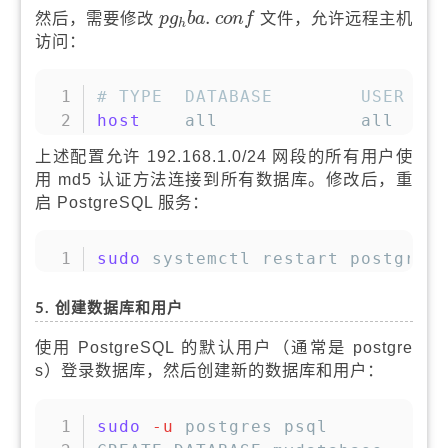
p
g
h
b
a
c
o
n
f
.
.
然后，需要修改
文件，允许远程主机
p
g
b
a
c
o
n
f
h
访问：
复制
# TYPE  DATABASE        USER   
host
    all             all    
上述配置允许 192.168.1.0/24 网段的所有用户使
用 md5 认证方法连接到所有数据库。修改后，重
启 PostgreSQL 服务：
复制
sudo
 systemctl restart postgres
5. 创建数据库和用户
使用 PostgreSQL 的默认用户（通常是 postgre
s）登录数据库，然后创建新的数据库和用户：
复制
sudo
-u
 postgres psql
