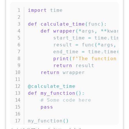
复制
import
 time

def
calculate_time
(
func
)
:
def
wrapper
(
*
args
,
**
kwargs
        start_time 
=
 time
.
time
(
        result 
=
 func
(
*
args
,
**
        end_time 
=
 time
.
time
(
)
print
(
f"The function 
{
f
return
 result

return
 wrapper

@calculate_time
def
my_function
(
)
:
# Some code here
pass
my_function
(
)